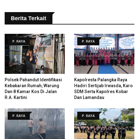
Berita Terkait
P. RAYA
P. RAYA
Polsek Pahandut Identifikasi
Kapolresta Palangka Raya
Kebakaran Rumah, Warung
Hadiri Sertijab Irwasda, Karo
Dan 8 Kamar Kos Di Jalan
SDM Serta Kapolres Kobar
R.A. Kartini
Dan Lamandau
P. RAYA
P. RAYA