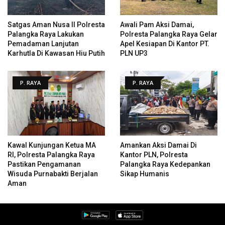
Satgas Aman Nusa II Polresta
Awali Pam Aksi Damai,
Palangka Raya Lakukan
Polresta Palangka Raya Gelar
Pemadaman Lanjutan
Apel Kesiapan Di Kantor PT.
Karhutla Di Kawasan Hiu Putih
PLN UP3
P. RAYA
P. RAYA
Kawal Kunjungan Ketua MA
Amankan Aksi Damai Di
RI, Polresta Palangka Raya
Kantor PLN, Polresta
Pastikan Pengamanan
Palangka Raya Kedepankan
Wisuda Purnabakti Berjalan
Sikap Humanis
Aman