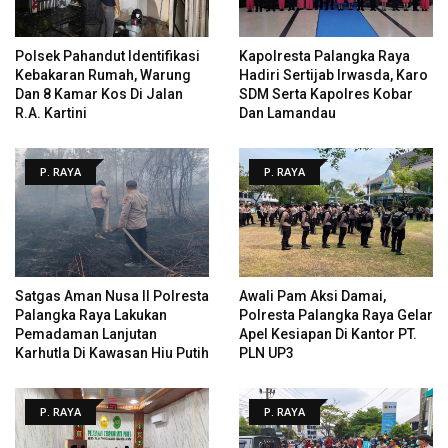
Polsek Pahandut Identifikasi
Kapolresta Palangka Raya
Kebakaran Rumah, Warung
Hadiri Sertijab Irwasda, Karo
Dan 8 Kamar Kos Di Jalan
SDM Serta Kapolres Kobar
R.A. Kartini
Dan Lamandau
P. RAYA
P. RAYA
Satgas Aman Nusa II Polresta
Awali Pam Aksi Damai,
Palangka Raya Lakukan
Polresta Palangka Raya Gelar
Pemadaman Lanjutan
Apel Kesiapan Di Kantor PT.
Karhutla Di Kawasan Hiu Putih
PLN UP3
P. RAYA
P. RAYA