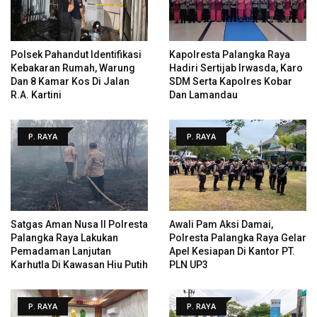
Polsek Pahandut Identifikasi
Kapolresta Palangka Raya
Kebakaran Rumah, Warung
Hadiri Sertijab Irwasda, Karo
Dan 8 Kamar Kos Di Jalan
SDM Serta Kapolres Kobar
R.A. Kartini
Dan Lamandau
P. RAYA
P. RAYA
Satgas Aman Nusa II Polresta
Awali Pam Aksi Damai,
Palangka Raya Lakukan
Polresta Palangka Raya Gelar
Pemadaman Lanjutan
Apel Kesiapan Di Kantor PT.
Karhutla Di Kawasan Hiu Putih
PLN UP3
P. RAYA
P. RAYA