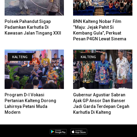
Polsek Pahandut Sigap
BNN Kalteng Nobar Film
Padamkan Karhutla Di
“Maju: Jejak Pahit Si
Kawasan Jalan Tingang XXII
Kembang Gula”, Perkuat
Pesan P4GN Lewat Sinema
KALTENG
KALTENG
Program D-I Vokasi
Gubernur Agustiar Sabran
Pertanian Kalteng Dorong
Ajak GP Ansor Dan Banser
Lahirnya Petani Muda
Jadi Garda Terdepan Cegah
Modern
Karhutla Di Kalteng