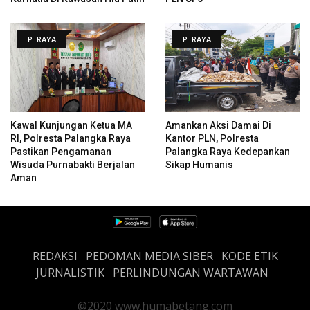
P. RAYA
P. RAYA
Kawal Kunjungan Ketua MA
Amankan Aksi Damai Di
RI, Polresta Palangka Raya
Kantor PLN, Polresta
Pastikan Pengamanan
Palangka Raya Kedepankan
Wisuda Purnabakti Berjalan
Sikap Humanis
Aman
REDAKSI
PEDOMAN MEDIA SIBER
KODE ETIK
JURNALISTIK
PERLINDUNGAN WARTAWAN
@2020 www.humabetang.com