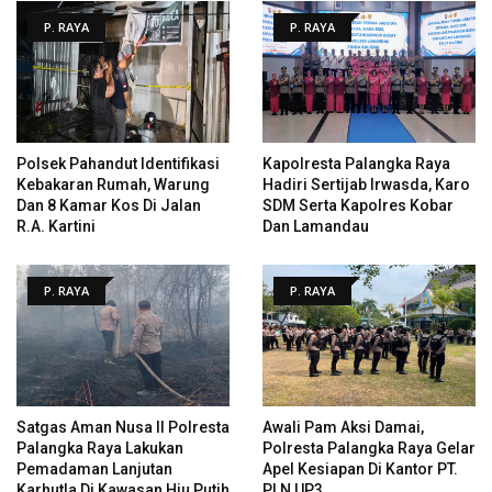
P. RAYA
P. RAYA
Polsek Pahandut Identifikasi
Kapolresta Palangka Raya
Kebakaran Rumah, Warung
Hadiri Sertijab Irwasda, Karo
Dan 8 Kamar Kos Di Jalan
SDM Serta Kapolres Kobar
R.A. Kartini
Dan Lamandau
P. RAYA
P. RAYA
Satgas Aman Nusa II Polresta
Awali Pam Aksi Damai,
Palangka Raya Lakukan
Polresta Palangka Raya Gelar
Pemadaman Lanjutan
Apel Kesiapan Di Kantor PT.
Karhutla Di Kawasan Hiu Putih
PLN UP3