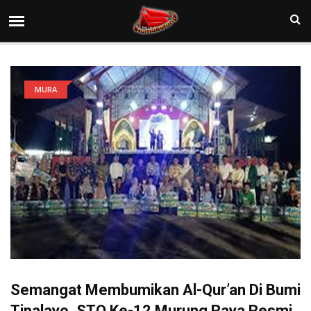
MURA
Semangat Membumikan Al-Qur’an Di Bumi
Tipalayo, STQ Ke-12 Murung Raya Resmi