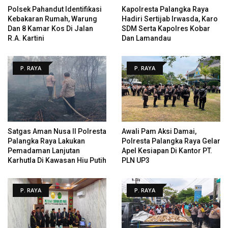
Polsek Pahandut Identifikasi
Kapolresta Palangka Raya
Kebakaran Rumah, Warung
Hadiri Sertijab Irwasda, Karo
Dan 8 Kamar Kos Di Jalan
SDM Serta Kapolres Kobar
R.A. Kartini
Dan Lamandau
P. RAYA
P. RAYA
Satgas Aman Nusa II Polresta
Awali Pam Aksi Damai,
Palangka Raya Lakukan
Polresta Palangka Raya Gelar
Pemadaman Lanjutan
Apel Kesiapan Di Kantor PT.
Karhutla Di Kawasan Hiu Putih
PLN UP3
P. RAYA
P. RAYA