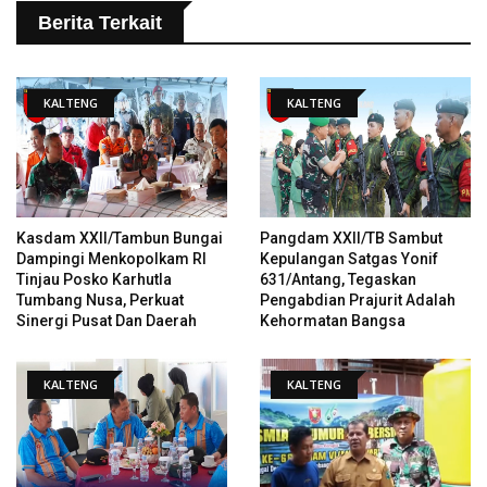
Berita Terkait
KALTENG
KALTENG
Kasdam XXII/Tambun Bungai
Pangdam XXII/TB Sambut
Dampingi Menkopolkam RI
Kepulangan Satgas Yonif
Tinjau Posko Karhutla
631/Antang, Tegaskan
Tumbang Nusa, Perkuat
Pengabdian Prajurit Adalah
Sinergi Pusat Dan Daerah
Kehormatan Bangsa
KALTENG
KALTENG