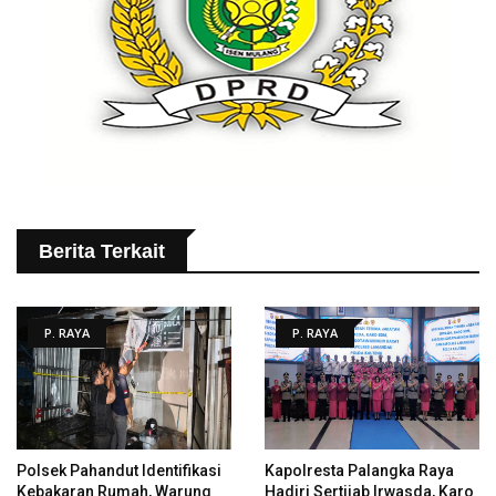
Berita Terkait
P. RAYA
P. RAYA
Polsek Pahandut Identifikasi
Kapolresta Palangka Raya
Kebakaran Rumah, Warung
Hadiri Sertijab Irwasda, Karo