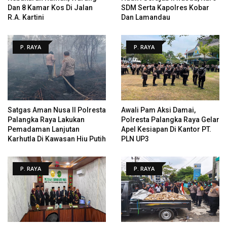
Dan 8 Kamar Kos Di Jalan
SDM Serta Kapolres Kobar
R.A. Kartini
Dan Lamandau
P. RAYA
P. RAYA
Satgas Aman Nusa II Polresta
Awali Pam Aksi Damai,
Palangka Raya Lakukan
Polresta Palangka Raya Gelar
Pemadaman Lanjutan
Apel Kesiapan Di Kantor PT.
Karhutla Di Kawasan Hiu Putih
PLN UP3
P. RAYA
P. RAYA