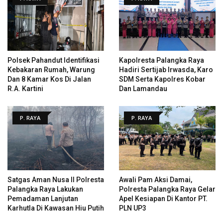
Polsek Pahandut Identifikasi
Kapolresta Palangka Raya
Kebakaran Rumah, Warung
Hadiri Sertijab Irwasda, Karo
Dan 8 Kamar Kos Di Jalan
SDM Serta Kapolres Kobar
R.A. Kartini
Dan Lamandau
P. RAYA
P. RAYA
Satgas Aman Nusa II Polresta
Awali Pam Aksi Damai,
Palangka Raya Lakukan
Polresta Palangka Raya Gelar
Pemadaman Lanjutan
Apel Kesiapan Di Kantor PT.
Karhutla Di Kawasan Hiu Putih
PLN UP3