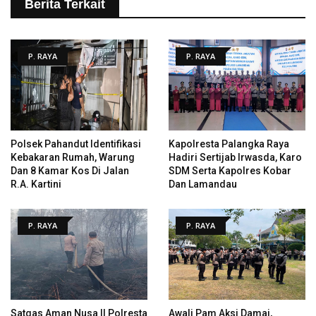
Berita Terkait
P. RAYA
P. RAYA
Polsek Pahandut Identifikasi
Kapolresta Palangka Raya
Kebakaran Rumah, Warung
Hadiri Sertijab Irwasda, Karo
Dan 8 Kamar Kos Di Jalan
SDM Serta Kapolres Kobar
R.A. Kartini
Dan Lamandau
P. RAYA
P. RAYA
Satgas Aman Nusa II Polresta
Awali Pam Aksi Damai,