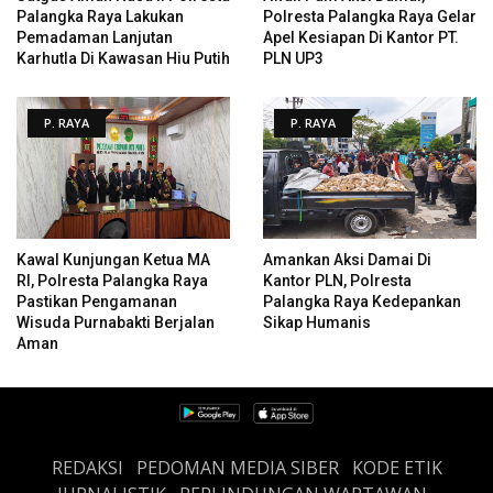
Palangka Raya Lakukan
Polresta Palangka Raya Gelar
Pemadaman Lanjutan
Apel Kesiapan Di Kantor PT.
Karhutla Di Kawasan Hiu Putih
PLN UP3
P. RAYA
P. RAYA
Kawal Kunjungan Ketua MA
Amankan Aksi Damai Di
RI, Polresta Palangka Raya
Kantor PLN, Polresta
Pastikan Pengamanan
Palangka Raya Kedepankan
Wisuda Purnabakti Berjalan
Sikap Humanis
Aman
REDAKSI
PEDOMAN MEDIA SIBER
KODE ETIK