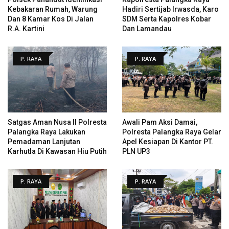
Kebakaran Rumah, Warung
Hadiri Sertijab Irwasda, Karo
Dan 8 Kamar Kos Di Jalan
SDM Serta Kapolres Kobar
R.A. Kartini
Dan Lamandau
P. RAYA
P. RAYA
Satgas Aman Nusa II Polresta
Awali Pam Aksi Damai,
Palangka Raya Lakukan
Polresta Palangka Raya Gelar
Pemadaman Lanjutan
Apel Kesiapan Di Kantor PT.
Karhutla Di Kawasan Hiu Putih
PLN UP3
P. RAYA
P. RAYA