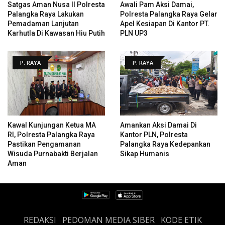
Satgas Aman Nusa II Polresta
Awali Pam Aksi Damai,
Palangka Raya Lakukan
Polresta Palangka Raya Gelar
Pemadaman Lanjutan
Apel Kesiapan Di Kantor PT.
Karhutla Di Kawasan Hiu Putih
PLN UP3
P. RAYA
P. RAYA
Kawal Kunjungan Ketua MA
Amankan Aksi Damai Di
RI, Polresta Palangka Raya
Kantor PLN, Polresta
Pastikan Pengamanan
Palangka Raya Kedepankan
Wisuda Purnabakti Berjalan
Sikap Humanis
Aman
REDAKSI
PEDOMAN MEDIA SIBER
KODE ETIK