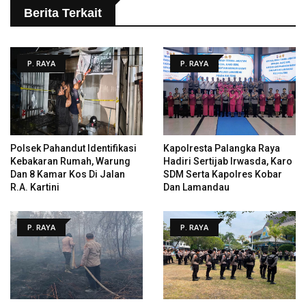
Berita Terkait
P. RAYA
P. RAYA
Polsek Pahandut Identifikasi
Kapolresta Palangka Raya
Kebakaran Rumah, Warung
Hadiri Sertijab Irwasda, Karo
Dan 8 Kamar Kos Di Jalan
SDM Serta Kapolres Kobar
R.A. Kartini
Dan Lamandau
P. RAYA
P. RAYA