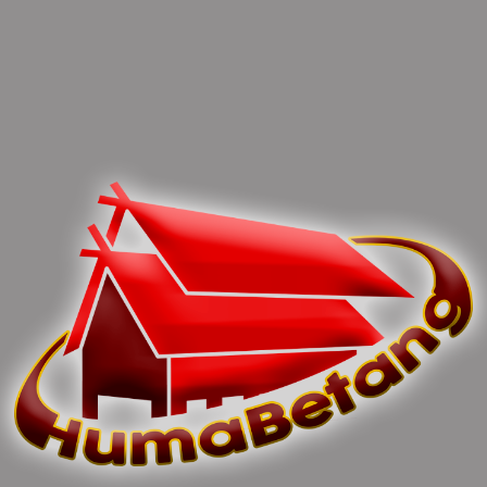
Kodam XII/Tpr Tahun 2023
Generator Ke Listrik PLN
.
0 Comments
Leave Comments