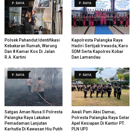
P. RAYA
P. RAYA
Polsek Pahandut Identifikasi
Kapolresta Palangka Raya
Kebakaran Rumah, Warung
Hadiri Sertijab Irwasda, Karo
Dan 8 Kamar Kos Di Jalan
SDM Serta Kapolres Kobar
R.A. Kartini
Dan Lamandau
P. RAYA
P. RAYA
Satgas Aman Nusa II Polresta
Awali Pam Aksi Damai,
Palangka Raya Lakukan
Polresta Palangka Raya Gelar
Pemadaman Lanjutan
Apel Kesiapan Di Kantor PT.
Karhutla Di Kawasan Hiu Putih
PLN UP3