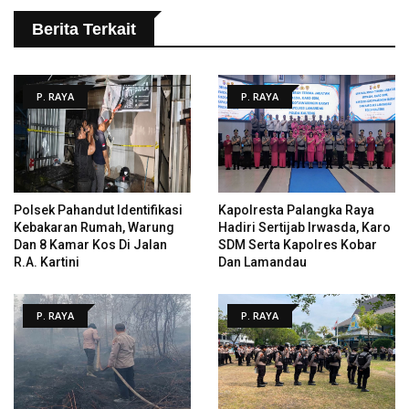
Berita Terkait
P. RAYA
P. RAYA
Polsek Pahandut Identifikasi
Kapolresta Palangka Raya
Kebakaran Rumah, Warung
Hadiri Sertijab Irwasda, Karo
Dan 8 Kamar Kos Di Jalan
SDM Serta Kapolres Kobar
R.A. Kartini
Dan Lamandau
P. RAYA
P. RAYA