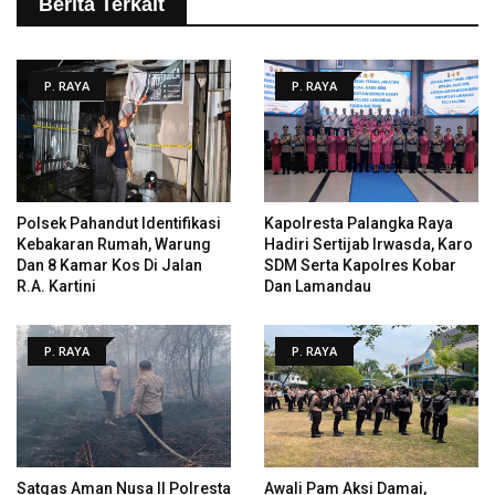
Berita Terkait
P. RAYA
P. RAYA
Polsek Pahandut Identifikasi
Kapolresta Palangka Raya
Kebakaran Rumah, Warung
Hadiri Sertijab Irwasda, Karo
Dan 8 Kamar Kos Di Jalan
SDM Serta Kapolres Kobar
R.A. Kartini
Dan Lamandau
P. RAYA
P. RAYA
Satgas Aman Nusa II Polresta
Awali Pam Aksi Damai,