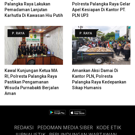
Palangka Raya Lakukan
Polresta Palangka Raya Gelar
Pemadaman Lanjutan
Apel Kesiapan Di Kantor PT.
Karhutla Di Kawasan Hiu Putih
PLN UP3
P. RAYA
P. RAYA
Kawal Kunjungan Ketua MA
Amankan Aksi Damai Di
RI, Polresta Palangka Raya
Kantor PLN, Polresta
Pastikan Pengamanan
Palangka Raya Kedepankan
Wisuda Purnabakti Berjalan
Sikap Humanis
Aman
REDAKSI
PEDOMAN MEDIA SIBER
KODE ETIK
JURNALISTIK
PERLINDUNGAN WARTAWAN