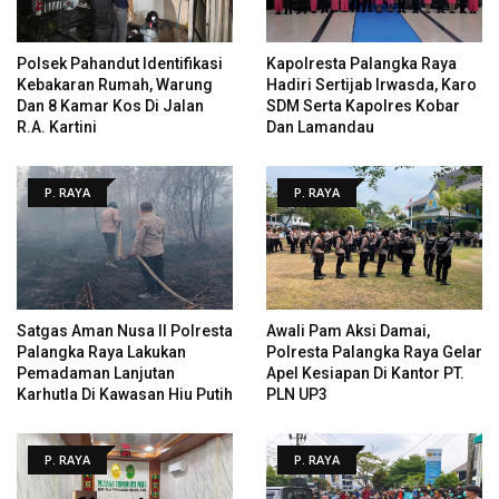
Polsek Pahandut Identifikasi
Kapolresta Palangka Raya
Kebakaran Rumah, Warung
Hadiri Sertijab Irwasda, Karo
Dan 8 Kamar Kos Di Jalan
SDM Serta Kapolres Kobar
R.A. Kartini
Dan Lamandau
P. RAYA
P. RAYA
Satgas Aman Nusa II Polresta
Awali Pam Aksi Damai,
Palangka Raya Lakukan
Polresta Palangka Raya Gelar
Pemadaman Lanjutan
Apel Kesiapan Di Kantor PT.
Karhutla Di Kawasan Hiu Putih
PLN UP3
P. RAYA
P. RAYA