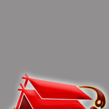
You can share this post!
Previous article
Next article
Tantawi Jauhari Imbau
Khemal Nasery Dorong
Hindari Ujaran Kebencian
Peningkatan SDM Di
Dan Provokasi Di Masa
Palangka Raya, Fokus
Pilkada
Pada Sektor Pendidikan
0 Comments
Leave Comments