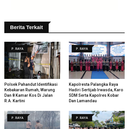
Berita Terkait
P. RAYA
P. RAYA
Polsek Pahandut Identifikasi
Kapolresta Palangka Raya
Kebakaran Rumah, Warung
Hadiri Sertijab Irwasda, Karo
Dan 8 Kamar Kos Di Jalan
SDM Serta Kapolres Kobar
R.A. Kartini
Dan Lamandau
P. RAYA
P. RAYA