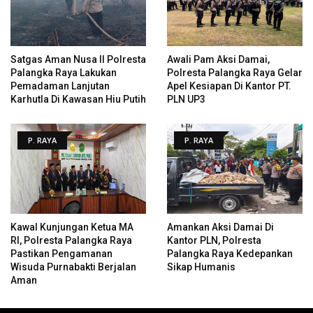
Satgas Aman Nusa II Polresta
Awali Pam Aksi Damai,
Palangka Raya Lakukan
Polresta Palangka Raya Gelar
Pemadaman Lanjutan
Apel Kesiapan Di Kantor PT.
Karhutla Di Kawasan Hiu Putih
PLN UP3
P. RAYA
P. RAYA
Kawal Kunjungan Ketua MA
Amankan Aksi Damai Di
RI, Polresta Palangka Raya
Kantor PLN, Polresta
Pastikan Pengamanan
Palangka Raya Kedepankan
Wisuda Purnabakti Berjalan
Sikap Humanis
Aman