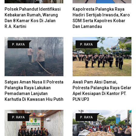
Polsek Pahandut Identifikasi
Kapolresta Palangka Raya
Kebakaran Rumah, Warung
Hadiri Sertijab Irwasda, Karo
Dan 8 Kamar Kos Di Jalan
SDM Serta Kapolres Kobar
R.A. Kartini
Dan Lamandau
P. RAYA
P. RAYA
Satgas Aman Nusa II Polresta
Awali Pam Aksi Damai,
Palangka Raya Lakukan
Polresta Palangka Raya Gelar
Pemadaman Lanjutan
Apel Kesiapan Di Kantor PT.
Karhutla Di Kawasan Hiu Putih
PLN UP3
P. RAYA
P. RAYA