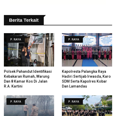
Berita Terkait
P. RAYA
P. RAYA
Polsek Pahandut Identifikasi
Kapolresta Palangka Raya
Kebakaran Rumah, Warung
Hadiri Sertijab Irwasda, Karo
Dan 8 Kamar Kos Di Jalan
SDM Serta Kapolres Kobar
R.A. Kartini
Dan Lamandau
P. RAYA
P. RAYA