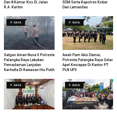
Dan 8 Kamar Kos Di Jalan
SDM Serta Kapolres Kobar
R.A. Kartini
Dan Lamandau
P. RAYA
P. RAYA
Satgas Aman Nusa II Polresta
Awali Pam Aksi Damai,
Palangka Raya Lakukan
Polresta Palangka Raya Gelar
Pemadaman Lanjutan
Apel Kesiapan Di Kantor PT.
Karhutla Di Kawasan Hiu Putih
PLN UP3
P. RAYA
P. RAYA