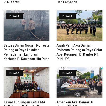
R.A. Kartini
Dan Lamandau
P. RAYA
P. RAYA
Satgas Aman Nusa II Polresta
Awali Pam Aksi Damai,
Palangka Raya Lakukan
Polresta Palangka Raya Gelar
Pemadaman Lanjutan
Apel Kesiapan Di Kantor PT.
Karhutla Di Kawasan Hiu Putih
PLN UP3
P. RAYA
P. RAYA
Kawal Kunjungan Ketua MA
Amankan Aksi Damai Di