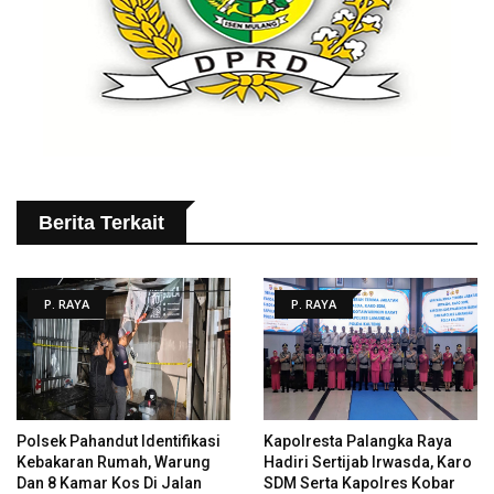
Berita Terkait
P. RAYA
P. RAYA
Polsek Pahandut Identifikasi
Kapolresta Palangka Raya
Kebakaran Rumah, Warung
Hadiri Sertijab Irwasda, Karo
Dan 8 Kamar Kos Di Jalan
SDM Serta Kapolres Kobar