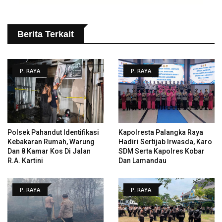
Berita Terkait
P. RAYA
P. RAYA
Polsek Pahandut Identifikasi
Kapolresta Palangka Raya
Kebakaran Rumah, Warung
Hadiri Sertijab Irwasda, Karo
Dan 8 Kamar Kos Di Jalan
SDM Serta Kapolres Kobar
R.A. Kartini
Dan Lamandau
P. RAYA
P. RAYA