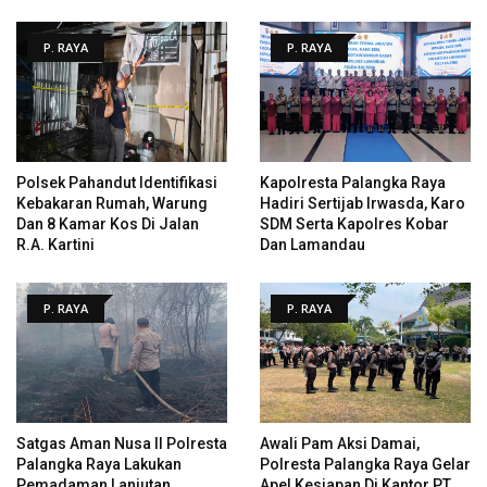
P. RAYA
P. RAYA
Polsek Pahandut Identifikasi
Kapolresta Palangka Raya
Kebakaran Rumah, Warung
Hadiri Sertijab Irwasda, Karo
Dan 8 Kamar Kos Di Jalan
SDM Serta Kapolres Kobar
R.A. Kartini
Dan Lamandau
P. RAYA
P. RAYA
Satgas Aman Nusa II Polresta
Awali Pam Aksi Damai,
Palangka Raya Lakukan
Polresta Palangka Raya Gelar
Pemadaman Lanjutan
Apel Kesiapan Di Kantor PT.