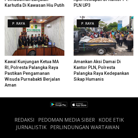
Karhutla Di Kawasan Hiu Putih
PLN UP3
P. RAYA
P. RAYA
Kawal Kunjungan Ketua MA
Amankan Aksi Damai Di
RI, Polresta Palangka Raya
Kantor PLN, Polresta
Pastikan Pengamanan
Palangka Raya Kedepankan
Wisuda Purnabakti Berjalan
Sikap Humanis
Aman
REDAKSI
PEDOMAN MEDIA SIBER
KODE ETIK
JURNALISTIK
PERLINDUNGAN WARTAWAN