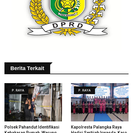
Berita Terkait
P. RAYA
P. RAYA
Polsek Pahandut Identifikasi
Kapolresta Palangka Raya
Kebakaran Rumah, Warung
Hadiri Sertijab Irwasda, Karo