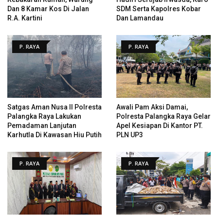
Dan 8 Kamar Kos Di Jalan
SDM Serta Kapolres Kobar
R.A. Kartini
Dan Lamandau
P. RAYA
P. RAYA
Satgas Aman Nusa II Polresta
Awali Pam Aksi Damai,
Palangka Raya Lakukan
Polresta Palangka Raya Gelar
Pemadaman Lanjutan
Apel Kesiapan Di Kantor PT.
Karhutla Di Kawasan Hiu Putih
PLN UP3
P. RAYA
P. RAYA