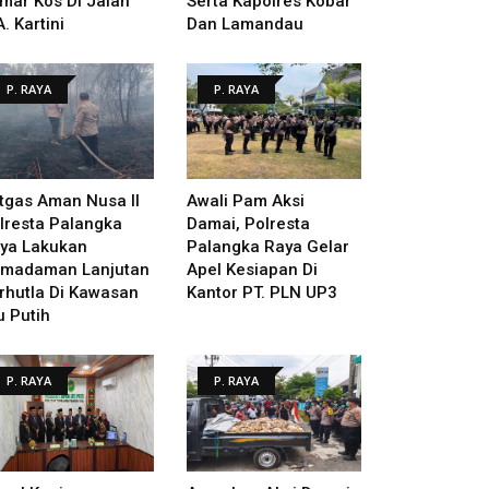
mar Kos Di Jalan
Serta Kapolres Kobar
A. Kartini
Dan Lamandau
P. RAYA
P. RAYA
tgas Aman Nusa II
Awali Pam Aksi
lresta Palangka
Damai, Polresta
ya Lakukan
Palangka Raya Gelar
madaman Lanjutan
Apel Kesiapan Di
rhutla Di Kawasan
Kantor PT. PLN UP3
u Putih
P. RAYA
P. RAYA