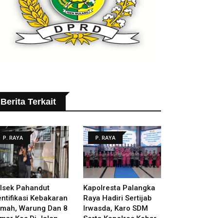
Berita Terkait
P. RAYA
P. RAYA
lsek Pahandut
Kapolresta Palangka
entifikasi Kebakaran
Raya Hadiri Sertijab
mah, Warung Dan 8
Irwasda, Karo SDM