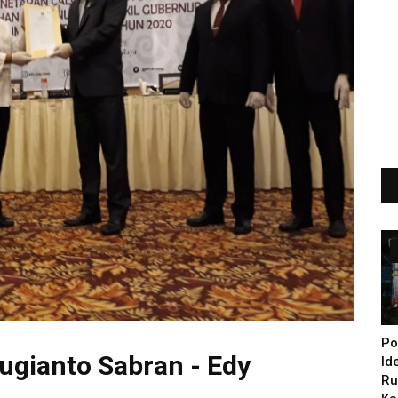
Po
ugianto Sabran - Edy
Id
Ru