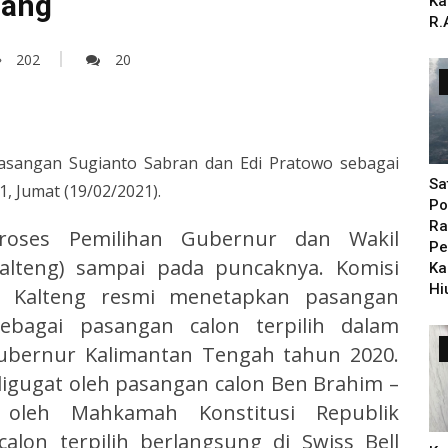
nang
Ka
R.
202
20
sangan Sugianto Sabran dan Edi Pratowo sebagai
Sa
, Jumat (19/02/2021).
Po
Ra
proses Pemilihan Gubernur dan Wakil
Pe
alteng) sampai pada puncaknya. Komisi
Ka
Hi
i Kalteng resmi menetapkan pasangan
ebagai pasangan calon terpilih dalam
ubernur Kalimantan Tengah tahun 2020.
digugat oleh pasangan calon Ben Brahim –
 oleh Mahkamah Konstitusi Republik
alon terpilih berlangsung di Swiss Bell