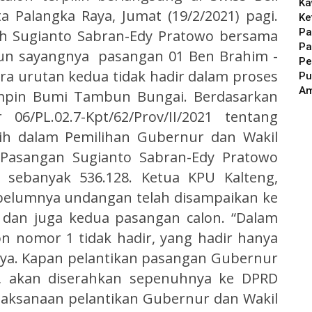
Ka
ta Palangka Raya, Jumat (19/2/2021) pagi.
Ke
Pa
lih Sugianto Sabran-Edy Pratowo bersama
Pa
un sayangnya pasangan 01 Ben Brahim -
Pe
ra urutan kedua tidak hadir dalam proses
Pu
A
impin Bumi Tambun Bungai. Berdasarkan
6/PL.02.7-Kpt/62/Prov/II/2021 tentang
lih dalam Pemilihan Gubernur dan Wakil
Pasangan Sugianto Sabran-Edy Pratowo
 sebanyak 536.128. Ketua KPU Kalteng,
belumnya undangan telah disampaikan ke
g dan juga kedua pasangan calon. “Dalam
n nomor 1 tidak hadir, yang hadir hanya
nya. Kapan pelantikan pasangan Gubernur
in, akan diserahkan sepenuhnya ke DPRD
laksanaan pelantikan Gubernur dan Wakil