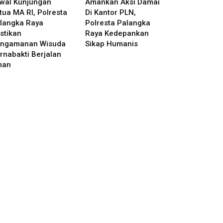
wal Kunjungan
Amankan Aksi Damai
tua MA RI, Polresta
Di Kantor PLN,
langka Raya
Polresta Palangka
stikan
Raya Kedepankan
ngamanan Wisuda
Sikap Humanis
rnabakti Berjalan
man