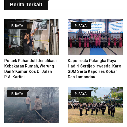
Berita Terkait
P. RAYA
P. RAYA
Polsek Pahandut Identifikasi
Kapolresta Palangka Raya
Kebakaran Rumah, Warung
Hadiri Sertijab Irwasda, Karo
Dan 8 Kamar Kos Di Jalan
SDM Serta Kapolres Kobar
R.A. Kartini
Dan Lamandau
P. RAYA
P. RAYA