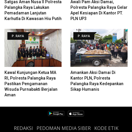
Satgas Aman Nusa II Polresta
Awali Pam Aksi Damai,
Palangka Raya Lakukan
Polresta Palangka Raya Gelar
Pemadaman Lanjutan
Apel Kesiapan Di Kantor PT.
Karhutla Di Kawasan Hiu Putih
PLN UP3
P. RAYA
P. RAYA
Kawal Kunjungan Ketua MA
Amankan Aksi Damai Di
RI, Polresta Palangka Raya
Kantor PLN, Polresta
Pastikan Pengamanan
Palangka Raya Kedepankan
Wisuda Purnabakti Berjalan
Sikap Humanis
Aman
REDAKSI
PEDOMAN MEDIA SIBER
KODE ETIK