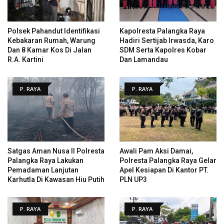
Polsek Pahandut Identifikasi
Kapolresta Palangka Raya
Kebakaran Rumah, Warung
Hadiri Sertijab Irwasda, Karo
Dan 8 Kamar Kos Di Jalan
SDM Serta Kapolres Kobar
R.A. Kartini
Dan Lamandau
P. RAYA
P. RAYA
Satgas Aman Nusa II Polresta
Awali Pam Aksi Damai,
Palangka Raya Lakukan
Polresta Palangka Raya Gelar
Pemadaman Lanjutan
Apel Kesiapan Di Kantor PT.
Karhutla Di Kawasan Hiu Putih
PLN UP3
P. RAYA
P. RAYA