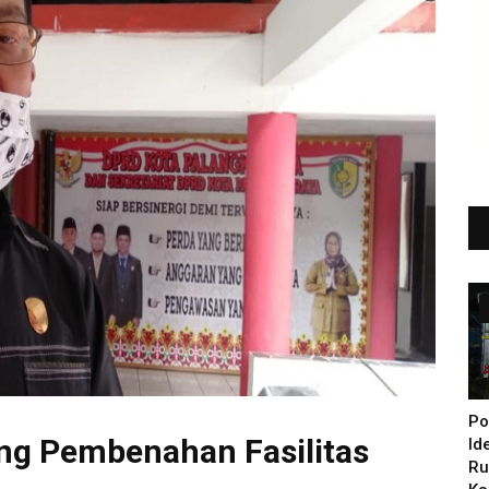
Po
ong Pembenahan Fasilitas
Id
Ru