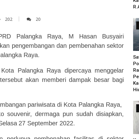
Ka
R.
202
20
RD Palangka Raya, M Hasan Busyairi
kan pengembangan dan pembenahan sektor
Palangka Raya.
Sa
Po
u Kota Palangka Raya dipercaya menggelar
Ra
Pe
tersebut akan memberi dampak besar bagi
Ka
Hi
ngembangan pariwisata di Kota Palangka Raya,
ko souvenir, dermaga pun sudah disiapkan,
Selasa
27 September 2022.
 perlunya pembenahan fasilitas di sektor