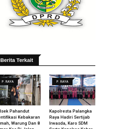
Berita Terkait
P. RAYA
P. RAYA
lsek Pahandut
Kapolresta Palangka
entifikasi Kebakaran
Raya Hadiri Sertijab
mah, Warung Dan 8
Irwasda, Karo SDM