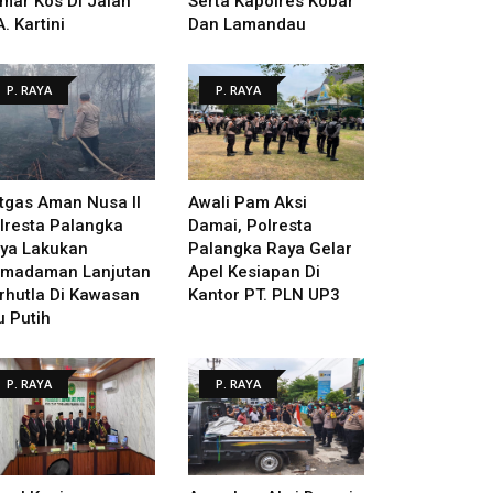
mar Kos Di Jalan
Serta Kapolres Kobar
A. Kartini
Dan Lamandau
P. RAYA
P. RAYA
tgas Aman Nusa II
Awali Pam Aksi
lresta Palangka
Damai, Polresta
ya Lakukan
Palangka Raya Gelar
madaman Lanjutan
Apel Kesiapan Di
rhutla Di Kawasan
Kantor PT. PLN UP3
u Putih
P. RAYA
P. RAYA