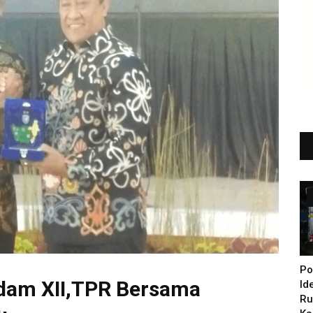
Po
dam XII,TPR Bersama
Id
Ru