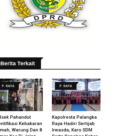
Berita Terkait
P. RAYA
P. RAYA
lsek Pahandut
Kapolresta Palangka
entifikasi Kebakaran
Raya Hadiri Sertijab
mah, Warung Dan 8
Irwasda, Karo SDM