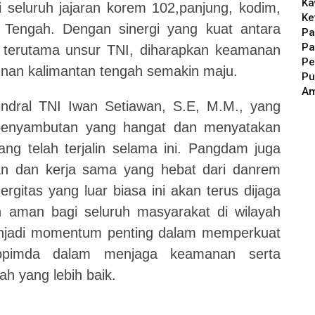
Ka
i seluruh jajaran korem 102,panjung, kodim,
Ke
 Tengah. Dengan sinergi yang kuat antara
Pa
Pa
 terutama unsur TNI, diharapkan keamanan
Pe
nan kalimantan tengah semakin maju.
Pu
A
ndral TNI Iwan Setiawan, S.E, M.M., yang
penyambutan yang hangat dan menyatakan
ang telah terjalin selama ini. Pangdam juga
an dan kerja sama yang hebat dari danrem
ergitas yang luar biasa ini akan terus dijaga
aman bagi seluruh masyarakat di wilayah
enjadi momentum penting dalam memperkuat
opimda dalam menjaga keamanan serta
h yang lebih baik.