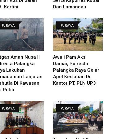
mar Kos Di Jalan
Serta Kapolres Kobar
A. Kartini
Dan Lamandau
P. RAYA
P. RAYA
tgas Aman Nusa II
Awali Pam Aksi
lresta Palangka
Damai, Polresta
ya Lakukan
Palangka Raya Gelar
madaman Lanjutan
Apel Kesiapan Di
rhutla Di Kawasan
Kantor PT. PLN UP3
u Putih
P. RAYA
P. RAYA