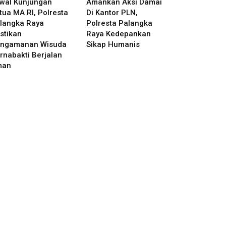
wal Kunjungan
Amankan Aksi Damai
tua MA RI, Polresta
Di Kantor PLN,
langka Raya
Polresta Palangka
stikan
Raya Kedepankan
ngamanan Wisuda
Sikap Humanis
rnabakti Berjalan
man