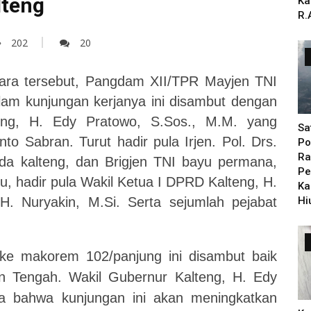
lteng
Ka
R.
202
20
ara tersebut, Pangdam XII/TPR Mayjen TNI
lam kunjungan kerjanya ini disambut dengan
eng, H. Edy Pratowo, S.Sos., M.M. yang
Sa
to Sabran. Turut hadir pula Irjen. Pol. Drs.
Po
Ra
da kalteng, dan Brigjen TNI bayu permana,
Pe
u, hadir pula Wakil Ketua I DPRD Kalteng, H.
Ka
. Nuryakin, M.Si. Serta sejumlah pejabat
Hi
ke makorem 102/panjung ini disambut baik
an Tengah. Wakil Gubernur Kalteng, H. Edy
a bahwa kunjungan ini akan meningkatkan