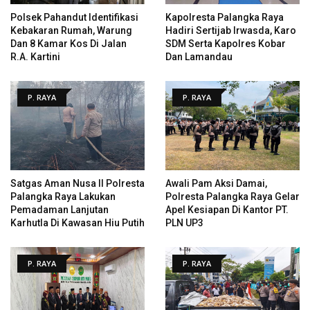
Polsek Pahandut Identifikasi
Kapolresta Palangka Raya
Kebakaran Rumah, Warung
Hadiri Sertijab Irwasda, Karo
Dan 8 Kamar Kos Di Jalan
SDM Serta Kapolres Kobar
R.A. Kartini
Dan Lamandau
P. RAYA
P. RAYA
Satgas Aman Nusa II Polresta
Awali Pam Aksi Damai,
Palangka Raya Lakukan
Polresta Palangka Raya Gelar
Pemadaman Lanjutan
Apel Kesiapan Di Kantor PT.
Karhutla Di Kawasan Hiu Putih
PLN UP3
P. RAYA
P. RAYA