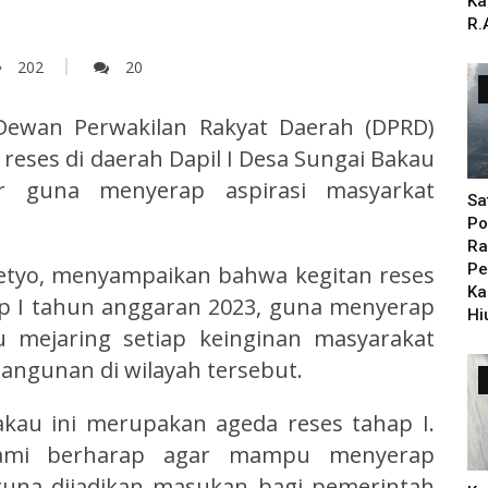
Ka
R.
202
20
ewan Perwakilan Rakyat Daerah (DPRD)
eses di daerah Dapil I Desa Sungai Bakau
r guna menyerap aspirasi masyarkat
Sa
Po
Ra
Pe
setyo, menyampaikan bahwa kegitan reses
Ka
p I tahun anggaran 2023, guna menyerap
Hi
 mejaring setiap keinginan masyarakat
ngunan di wilayah tersebut.
akau ini merupakan ageda reses tahap I.
kami berharap agar mampu menyerap
guna dijadikan masukan bagi pemerintah