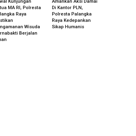
wal Kunjungan
Amankan Aksi Damai
tua MA RI, Polresta
Di Kantor PLN,
langka Raya
Polresta Palangka
stikan
Raya Kedepankan
ngamanan Wisuda
Sikap Humanis
rnabakti Berjalan
man