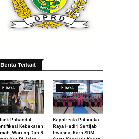
Berita Terkait
P. RAYA
P. RAYA
lsek Pahandut
Kapolresta Palangka
entifikasi Kebakaran
Raya Hadiri Sertijab
mah, Warung Dan 8
Irwasda, Karo SDM