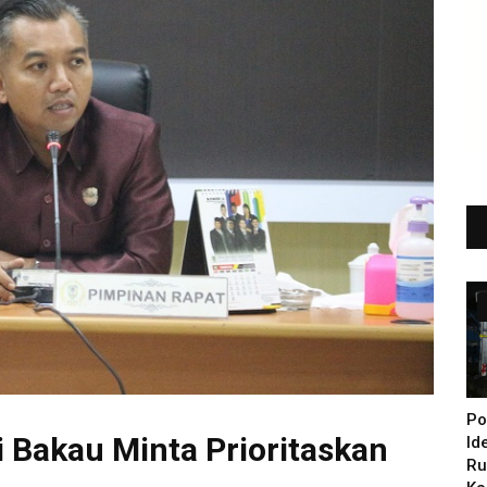
Po
 Bakau Minta Prioritaskan
Id
Ru