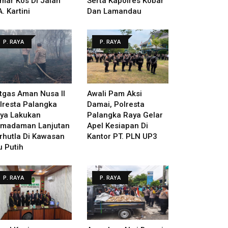
mar Kos Di Jalan
Serta Kapolres Kobar
A. Kartini
Dan Lamandau
P. RAYA
P. RAYA
tgas Aman Nusa II
Awali Pam Aksi
lresta Palangka
Damai, Polresta
ya Lakukan
Palangka Raya Gelar
madaman Lanjutan
Apel Kesiapan Di
rhutla Di Kawasan
Kantor PT. PLN UP3
u Putih
P. RAYA
P. RAYA