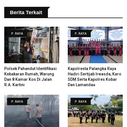
Berita Terkait
P. RAYA
P. RAYA
Polsek Pahandut Identifikasi
Kapolresta Palangka Raya
Kebakaran Rumah, Warung
Hadiri Sertijab Irwasda, Karo
Dan 8 Kamar Kos Di Jalan
SDM Serta Kapolres Kobar
R.A. Kartini
Dan Lamandau
P. RAYA
P. RAYA