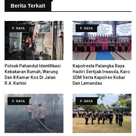
Berita Terkait
P. RAYA
P. RAYA
Polsek Pahandut Identifikasi
Kapolresta Palangka Raya
Kebakaran Rumah, Warung
Hadiri Sertijab Irwasda, Karo
Dan 8 Kamar Kos Di Jalan
SDM Serta Kapolres Kobar
R.A. Kartini
Dan Lamandau
P. RAYA
P. RAYA