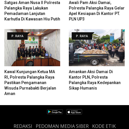
Satgas Aman Nusa II Polresta
Awali Pam Aksi Damai,
Palangka Raya Lakukan
Polresta Palangka Raya Gelar
Pemadaman Lanjutan
Apel Kesiapan Di Kantor PT.
Karhutla Di Kawasan Hiu Putih
PLN UP3
P. RAYA
P. RAYA
Kawal Kunjungan Ketua MA
Amankan Aksi Damai Di
RI, Polresta Palangka Raya
Kantor PLN, Polresta
Pastikan Pengamanan
Palangka Raya Kedepankan
Wisuda Purnabakti Berjalan
Sikap Humanis
Aman
REDAKSI
PEDOMAN MEDIA SIBER
KODE ETIK