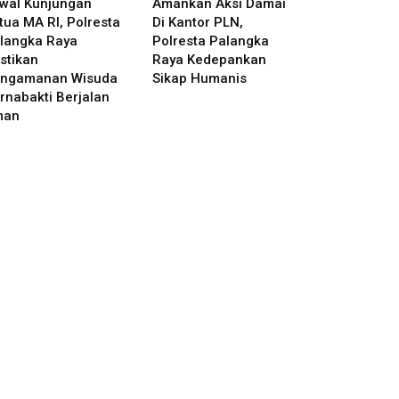
wal Kunjungan
Amankan Aksi Damai
tua MA RI, Polresta
Di Kantor PLN,
langka Raya
Polresta Palangka
stikan
Raya Kedepankan
ngamanan Wisuda
Sikap Humanis
rnabakti Berjalan
man