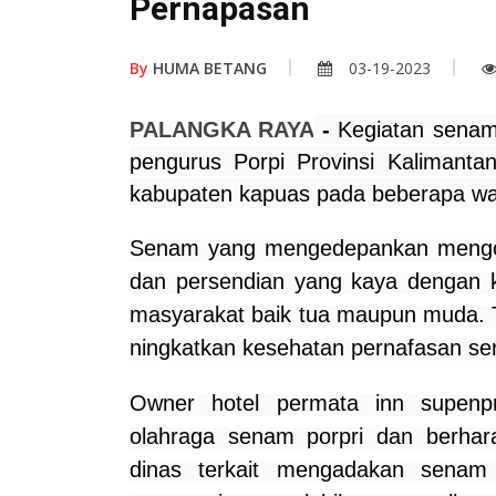
Pernapasan
By
HUMA BETANG
03-19-2023
PALANGKA RAYA
-
Kegiatan senam 
pengurus Porpi Provinsi Kalimanta
kabupaten kapuas pada beberapa wakt
Senam yang mengedepankan mengol
dan persendian yang kaya dengan kr
masyarakat baik tua maupun muda. T
ningkatkan kesehatan pernafasan ser
Owner hotel permata inn supenp
olahraga senam porpri dan berhar
dinas terkait mengadakan senam