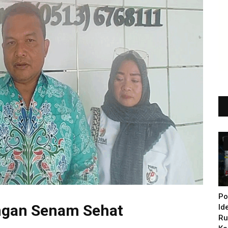
Po
ngan Senam Sehat
Id
Ru