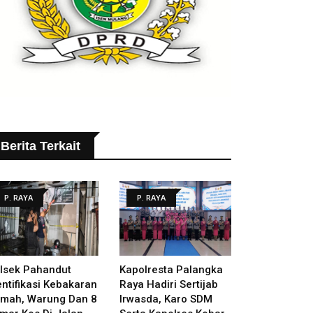
Berita Terkait
P. RAYA
P. RAYA
lsek Pahandut
Kapolresta Palangka
entifikasi Kebakaran
Raya Hadiri Sertijab
mah, Warung Dan 8
Irwasda, Karo SDM