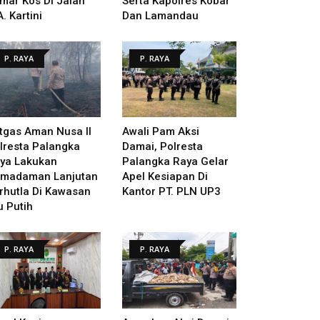
mar Kos Di Jalan
Serta Kapolres Kobar
A. Kartini
Dan Lamandau
P. RAYA
P. RAYA
tgas Aman Nusa II
Awali Pam Aksi
lresta Palangka
Damai, Polresta
ya Lakukan
Palangka Raya Gelar
madaman Lanjutan
Apel Kesiapan Di
rhutla Di Kawasan
Kantor PT. PLN UP3
u Putih
P. RAYA
P. RAYA