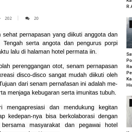
Ka
R.
202
20
sehat pernapasan yang diikuti anggota dan
n Tengah serta angota dan pengurus porpi
u lalu di halaman hotel permata iin.
Sa
Po
ah perenggangan otot, senam pernapasan
Ra
Pe
easi disco-disco sangat mudah diikuti oleh
Ka
ujuan dari senam pernafasan ini adalah me-
Hi
ta menjaga kebugaran serta imunitas tubuh.
ri mengapresiasi dan mendukung kegitan
ap kedepan-nya bisa berkolaborasi dengan
 bersama masyarakat dan pegawai hotel