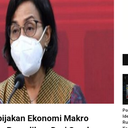
Po
bijakan Ekonomi Makro
Id
Ru