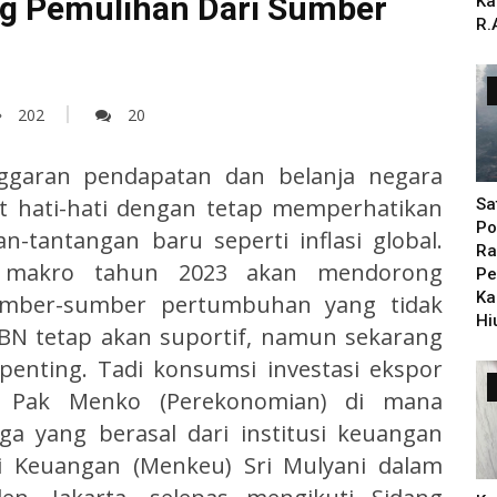
g Pemulihan Dari Sumber
Ka
R.
202
20
garan pendapatan dan belanja negara
t hati-hati dengan tetap memperhatikan
Sa
Po
-tantangan baru seperti inflasi global.
Ra
i makro tahun 2023 akan mendorong
Pe
Ka
umber-sumber pertumbuhan yang tidak
Hi
BN tetap akan suportif, namun sekarang
enting. Tadi konsumsi investasi ekspor
h Pak Menko (Perekonomian) di mana
ga yang berasal dari institusi keuangan
ri Keuangan (Menkeu) Sri Mulyani dalam