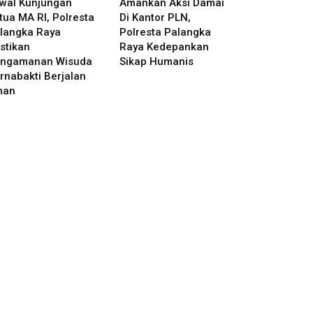
wal Kunjungan
Amankan Aksi Damai
tua MA RI, Polresta
Di Kantor PLN,
langka Raya
Polresta Palangka
stikan
Raya Kedepankan
ngamanan Wisuda
Sikap Humanis
rnabakti Berjalan
man