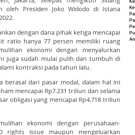
en, Jakarta, selepas mengikuti Sidang
Ka
Ke
n oleh Presiden Joko Widodo di Istana
Pa
2022.
Pa
Pe
bankan dengan dana pihak ketiga mencapai
Pu
A
sit ratio hanya 77 persen memiliki ruang
ulihan ekonomi dengan menyalurkan
ini juga sudah mulai pulih dan tumbuh di
lami kontraksi pada tahun lalu.
berasal dari pasar modal, dalam hal ini
aham mencapai Rp7.231 triliun dan selama
sar obligasi yang mencapai Rp4.718 triliun
mulihan ekonomi dengan perusahaan-
O rights issue maupun mengeluarkan