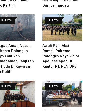
mar Kos Di Jalan
Serta Kapolres Kobar
A. Kartini
Dan Lamandau
P. RAYA
P. RAYA
tgas Aman Nusa II
Awali Pam Aksi
lresta Palangka
Damai, Polresta
ya Lakukan
Palangka Raya Gelar
madaman Lanjutan
Apel Kesiapan Di
rhutla Di Kawasan
Kantor PT. PLN UP3
u Putih
P. RAYA
P. RAYA