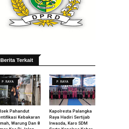
Berita Terkait
P. RAYA
P. RAYA
lsek Pahandut
Kapolresta Palangka
entifikasi Kebakaran
Raya Hadiri Sertijab
mah, Warung Dan 8
Irwasda, Karo SDM