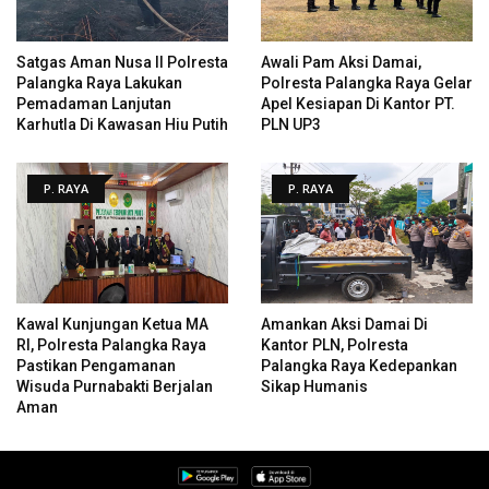
Satgas Aman Nusa II Polresta
Awali Pam Aksi Damai,
Palangka Raya Lakukan
Polresta Palangka Raya Gelar
Pemadaman Lanjutan
Apel Kesiapan Di Kantor PT.
Karhutla Di Kawasan Hiu Putih
PLN UP3
P. RAYA
P. RAYA
Kawal Kunjungan Ketua MA
Amankan Aksi Damai Di
RI, Polresta Palangka Raya
Kantor PLN, Polresta
Pastikan Pengamanan
Palangka Raya Kedepankan
Wisuda Purnabakti Berjalan
Sikap Humanis
Aman