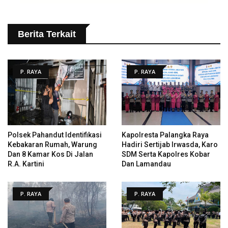
Berita Terkait
P. RAYA
P. RAYA
Polsek Pahandut Identifikasi
Kapolresta Palangka Raya
Kebakaran Rumah, Warung
Hadiri Sertijab Irwasda, Karo
Dan 8 Kamar Kos Di Jalan
SDM Serta Kapolres Kobar
R.A. Kartini
Dan Lamandau
P. RAYA
P. RAYA