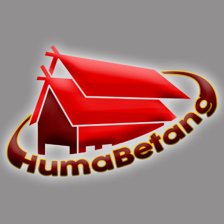
You can share this post!
Previous article
Next article
Dorongan Pemerintah
Antisipasi Cegah Anak
Diperlukan Guna
Putus Sekolah, Bupati
Perkembangan Ekonomi
Gerak Cepat Himbau
Kreatif
Masyarakat Ikut Awasi
Bersama
0 Comments