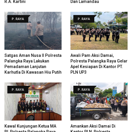
R.A. Kartini
Dan Lamandau
P. RAYA
P. RAYA
Satgas Aman Nusa II Polresta
Awali Pam Aksi Damai,
Palangka Raya Lakukan
Polresta Palangka Raya Gelar
Pemadaman Lanjutan
Apel Kesiapan Di Kantor PT.
Karhutla Di Kawasan Hiu Putih
PLN UP3
P. RAYA
P. RAYA
Kawal Kunjungan Ketua MA
Amankan Aksi Damai Di
RI, Polresta Palangka Raya
Kantor PLN, Polresta