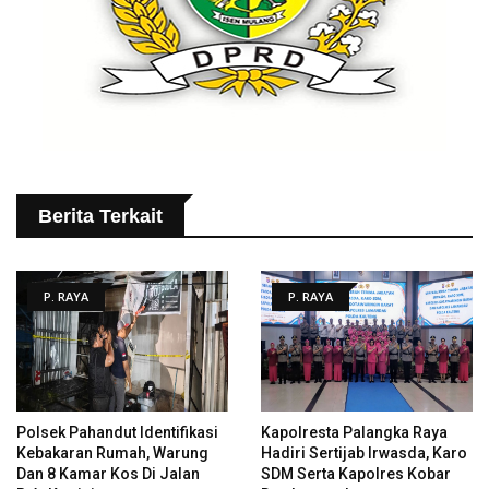
Berita Terkait
P. RAYA
P. RAYA
Polsek Pahandut Identifikasi
Kapolresta Palangka Raya
Kebakaran Rumah, Warung
Hadiri Sertijab Irwasda, Karo
Dan 8 Kamar Kos Di Jalan
SDM Serta Kapolres Kobar