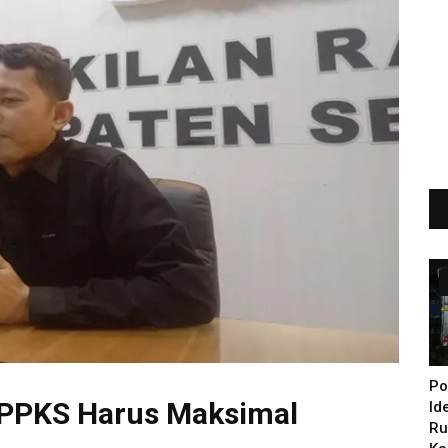
Po
PPKS Harus Maksimal
Id
Ru