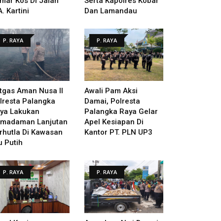
mar Kos Di Jalan
Serta Kapolres Kobar
A. Kartini
Dan Lamandau
P. RAYA
P. RAYA
tgas Aman Nusa II
Awali Pam Aksi
lresta Palangka
Damai, Polresta
ya Lakukan
Palangka Raya Gelar
madaman Lanjutan
Apel Kesiapan Di
rhutla Di Kawasan
Kantor PT. PLN UP3
u Putih
P. RAYA
P. RAYA