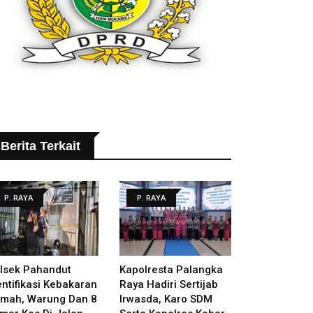
Berita Terkait
P. RAYA
P. RAYA
lsek Pahandut
Kapolresta Palangka
entifikasi Kebakaran
Raya Hadiri Sertijab
mah, Warung Dan 8
Irwasda, Karo SDM