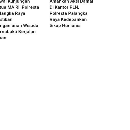
wal Kunjungan
Amankan Aksi Damai
tua MA RI, Polresta
Di Kantor PLN,
langka Raya
Polresta Palangka
stikan
Raya Kedepankan
ngamanan Wisuda
Sikap Humanis
rnabakti Berjalan
man