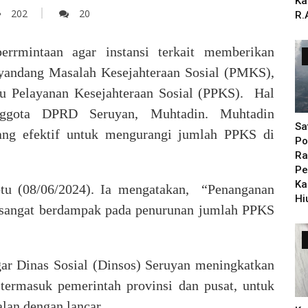
Ka
202
20
R.
mintaan agar instansi terkait memberikan
yandang Masalah Kesejahteraan Sosial (PMKS),
u Pelayanan Kesejahteraan Sosial (PPKS). Hal
Anggota DPRD Seruyan, Muhtadin.
Muhtadin
Sa
ang efektif untuk mengurangi jumlah PPKS di
Po
Ra
Pe
Ka
btu (08/06/2024). Ia mengatakan, “Penanganan
Hi
 sangat berdampak pada penurunan jumlah PPKS
ar Dinas Sosial (Dinsos) Seruyan meningkatkan
 termasuk pemerintah provinsi dan pusat, untuk
lan dengan lancar.