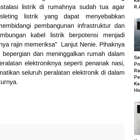
Ka
stalasi listrik di rumahnya sudah tua agar
R.
leting listrik yang dapat menyebabkan
embidangi pembangunan infrastruktur dan
bungan kabel listrik berpotensi menjadi
nya rajin memeriksa” Lanjut Nenie.
Pihaknya
m bepergian dan meninggalkan rumah dalam
Sa
alatan elektroniknya seperti penanak nasi,
Po
Ra
atikan seluruh peralatan elektronik di dalam
Pe
turnya.
Ka
Hi