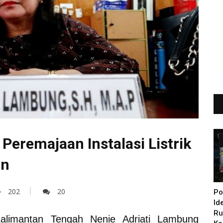
Peremajaan Instalasi Listrik
an
202
20
Po
Id
Ru
Kalimantan Tengah Nenie Adriati Lambung