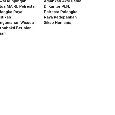
wal Kunjungan
Amankan Aksi Damai
tua MA RI, Polresta
Di Kantor PLN,
langka Raya
Polresta Palangka
stikan
Raya Kedepankan
ngamanan Wisuda
Sikap Humanis
rnabakti Berjalan
man