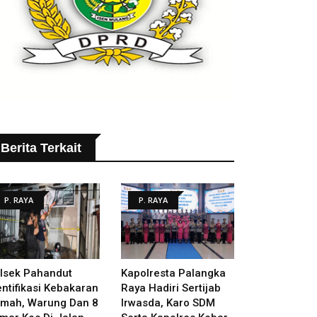
Berita Terkait
P. RAYA
P. RAYA
lsek Pahandut
Kapolresta Palangka
entifikasi Kebakaran
Raya Hadiri Sertijab
mah, Warung Dan 8
Irwasda, Karo SDM