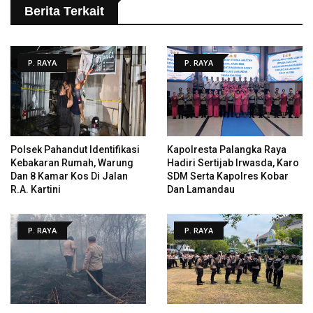
Berita Terkait
P. RAYA
P. RAYA
Polsek Pahandut Identifikasi
Kapolresta Palangka Raya
Kebakaran Rumah, Warung
Hadiri Sertijab Irwasda, Karo
Dan 8 Kamar Kos Di Jalan
SDM Serta Kapolres Kobar
R.A. Kartini
Dan Lamandau
P. RAYA
P. RAYA