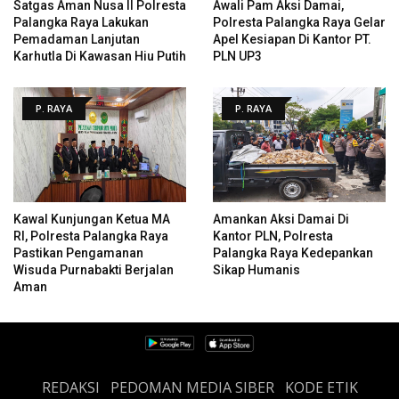
Satgas Aman Nusa II Polresta
Awali Pam Aksi Damai,
Palangka Raya Lakukan
Polresta Palangka Raya Gelar
Pemadaman Lanjutan
Apel Kesiapan Di Kantor PT.
Karhutla Di Kawasan Hiu Putih
PLN UP3
P. RAYA
P. RAYA
Kawal Kunjungan Ketua MA
Amankan Aksi Damai Di
RI, Polresta Palangka Raya
Kantor PLN, Polresta
Pastikan Pengamanan
Palangka Raya Kedepankan
Wisuda Purnabakti Berjalan
Sikap Humanis
Aman
REDAKSI
PEDOMAN MEDIA SIBER
KODE ETIK