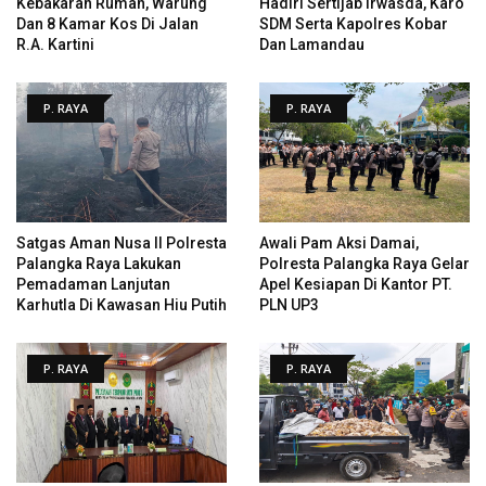
Kebakaran Rumah, Warung
Hadiri Sertijab Irwasda, Karo
Dan 8 Kamar Kos Di Jalan
SDM Serta Kapolres Kobar
R.A. Kartini
Dan Lamandau
P. RAYA
P. RAYA
Satgas Aman Nusa II Polresta
Awali Pam Aksi Damai,
Palangka Raya Lakukan
Polresta Palangka Raya Gelar
Pemadaman Lanjutan
Apel Kesiapan Di Kantor PT.
Karhutla Di Kawasan Hiu Putih
PLN UP3
P. RAYA
P. RAYA