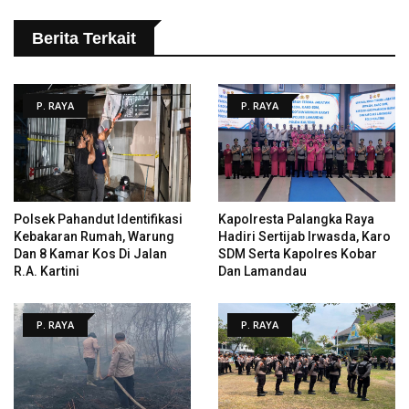
Berita Terkait
P. RAYA
P. RAYA
Polsek Pahandut Identifikasi
Kapolresta Palangka Raya
Kebakaran Rumah, Warung
Hadiri Sertijab Irwasda, Karo
Dan 8 Kamar Kos Di Jalan
SDM Serta Kapolres Kobar
R.A. Kartini
Dan Lamandau
P. RAYA
P. RAYA