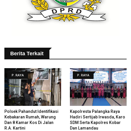
Berita Terkait
P. RAYA
P. RAYA
Polsek Pahandut Identifikasi
Kapolresta Palangka Raya
Kebakaran Rumah, Warung
Hadiri Sertijab Irwasda, Karo
Dan 8 Kamar Kos Di Jalan
SDM Serta Kapolres Kobar
R.A. Kartini
Dan Lamandau