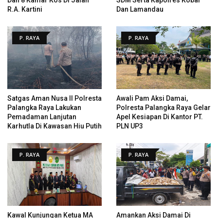
R.A. Kartini
Dan Lamandau
P. RAYA
P. RAYA
Satgas Aman Nusa II Polresta
Awali Pam Aksi Damai,
Palangka Raya Lakukan
Polresta Palangka Raya Gelar
Pemadaman Lanjutan
Apel Kesiapan Di Kantor PT.
Karhutla Di Kawasan Hiu Putih
PLN UP3
P. RAYA
P. RAYA
Kawal Kunjungan Ketua MA
Amankan Aksi Damai Di