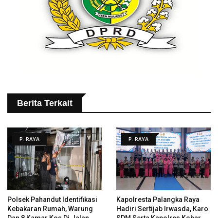
Berita Terkait
P. RAYA
P. RAYA
Polsek Pahandut Identifikasi
Kapolresta Palangka Raya
Kebakaran Rumah, Warung
Hadiri Sertijab Irwasda, Karo
Dan 8 Kamar Kos Di Jalan
SDM Serta Kapolres Kobar