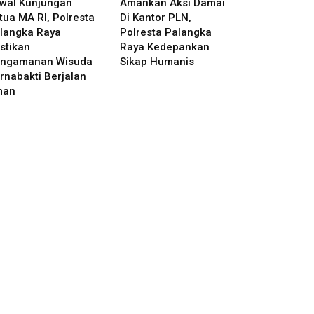
wal Kunjungan
Amankan Aksi Damai
tua MA RI, Polresta
Di Kantor PLN,
langka Raya
Polresta Palangka
stikan
Raya Kedepankan
ngamanan Wisuda
Sikap Humanis
rnabakti Berjalan
man