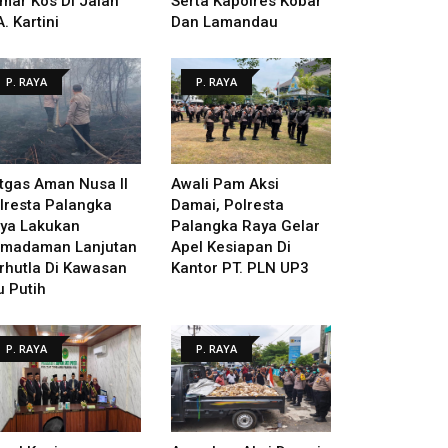
mar Kos Di Jalan
Serta Kapolres Kobar
A. Kartini
Dan Lamandau
P. RAYA
P. RAYA
tgas Aman Nusa II
Awali Pam Aksi
lresta Palangka
Damai, Polresta
ya Lakukan
Palangka Raya Gelar
madaman Lanjutan
Apel Kesiapan Di
rhutla Di Kawasan
Kantor PT. PLN UP3
u Putih
P. RAYA
P. RAYA