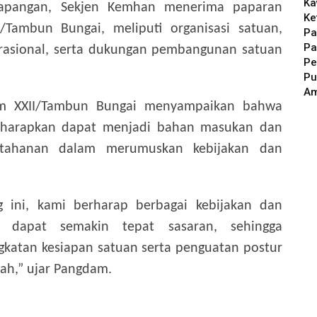
Ka
lapangan, Sekjen Kemhan menerima paparan
Ke
ambun Bungai, meliputi organisasi satuan,
Pa
Pa
erasional, serta dukungan pembangunan satuan
Pe
Pu
A
am XXII/Tambun Bungai menyampaikan bahwa
diharapkan dapat menjadi bahan masukan dan
rtahanan dalam merumuskan kebijakan dan
 ini, kami berharap berbagai kebijakan dan
 dapat semakin tepat sasaran, sehingga
katan kesiapan satuan serta penguatan postur
ah,” ujar Pangdam.