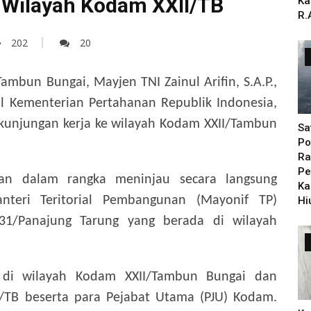
 Wilayah Kodam XXII/TB
Ka
R.
202
20
mbun Bungai, Mayjen TNI Zainul Arifin, S.A.P.,
al Kementerian Pertahanan Republik Indonesia,
m kunjungan kerja ke wilayah Kodam XXII/Tambun
Sa
Po
Ra
Pe
kan dalam rangka meninjau secara langsung
Ka
nteri Teritorial Pembangunan (Mayonif TP)
Hi
1/Panajung Tarung yang berada di wilayah
di wilayah Kodam XXII/Tambun Bungai dan
/TB beserta para Pejabat Utama (PJU) Kodam.