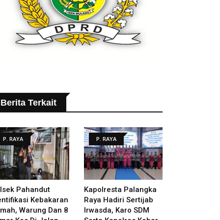
Berita Terkait
P. RAYA
P. RAYA
lsek Pahandut
Kapolresta Palangka
entifikasi Kebakaran
Raya Hadiri Sertijab
mah, Warung Dan 8
Irwasda, Karo SDM