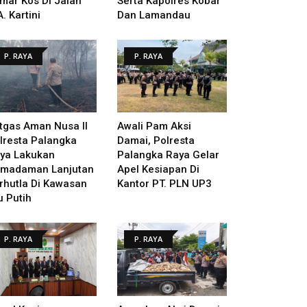
mar Kos Di Jalan
Serta Kapolres Kobar
A. Kartini
Dan Lamandau
P. RAYA
P. RAYA
tgas Aman Nusa II
Awali Pam Aksi
lresta Palangka
Damai, Polresta
ya Lakukan
Palangka Raya Gelar
madaman Lanjutan
Apel Kesiapan Di
rhutla Di Kawasan
Kantor PT. PLN UP3
u Putih
P. RAYA
P. RAYA