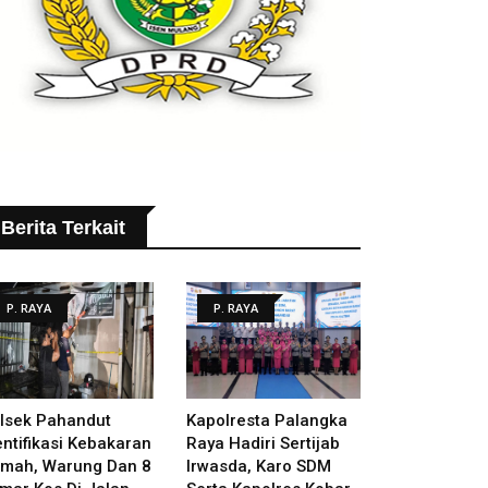
Berita Terkait
P. RAYA
P. RAYA
lsek Pahandut
Kapolresta Palangka
entifikasi Kebakaran
Raya Hadiri Sertijab
mah, Warung Dan 8
Irwasda, Karo SDM