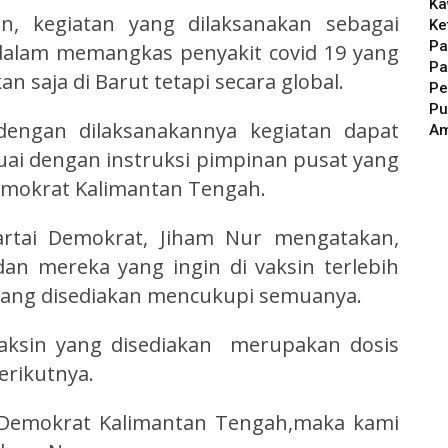
Ka
, kegiatan yang dilaksanakan sebagai
Ke
Pa
dalam memangkas penyakit covid 19 yang
Pa
 saja di Barut tetapi secara global.
Pe
Pu
dengan dilaksanakannya kegiatan dapat
A
ai dengan instruksi pimpinan pusat yang
emokrat Kalimantan Tengah.
artai Demokrat, Jiham Nur mengatakan,
dan mereka yang ingin di vaksin terlebih
yang disediakan mencukupi semuanya.
aksin yang disediakan merupakan dosis
erikutnya.
i Demokrat Kalimantan Tengah,maka kami