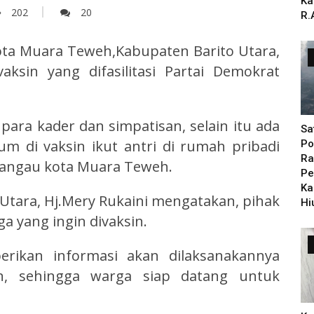
Ka
202
20
R.
ta Muara Teweh,Kabupaten Barito Utara,
ksin yang difasilitasi Partai Demokrat
ara kader dan simpatisan, selain itu ada
Sa
um di vaksin ikut antri di rumah pribadi
Po
Ra
Bangau kota Muara Teweh.
Pe
Ka
Utara, Hj.Mery Rukaini mengatakan, pihak
Hi
a yang ingin divaksin.
erikan informasi akan dilaksanakannya
n, sehingga warga siap datang untuk