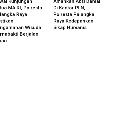
wal Kunjungan
Amankan Aksi Damai
tua MA RI, Polresta
Di Kantor PLN,
langka Raya
Polresta Palangka
stikan
Raya Kedepankan
ngamanan Wisuda
Sikap Humanis
rnabakti Berjalan
man