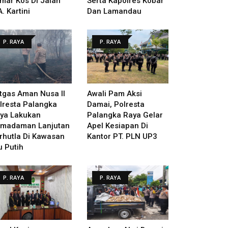
mar Kos Di Jalan
Serta Kapolres Kobar
A. Kartini
Dan Lamandau
P. RAYA
P. RAYA
tgas Aman Nusa II
Awali Pam Aksi
lresta Palangka
Damai, Polresta
ya Lakukan
Palangka Raya Gelar
madaman Lanjutan
Apel Kesiapan Di
rhutla Di Kawasan
Kantor PT. PLN UP3
u Putih
P. RAYA
P. RAYA