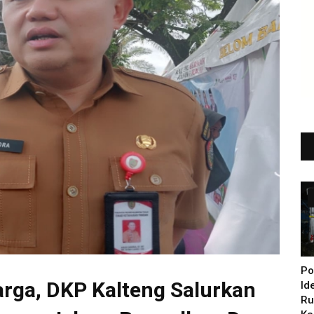
Po
rga, DKP Kalteng Salurkan
Id
Ru