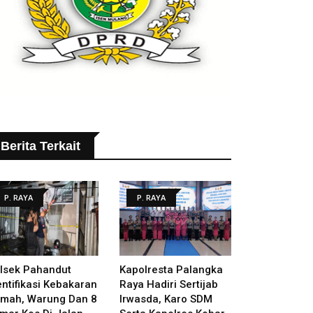
Berita Terkait
P. RAYA
P. RAYA
lsek Pahandut
Kapolresta Palangka
entifikasi Kebakaran
Raya Hadiri Sertijab
mah, Warung Dan 8
Irwasda, Karo SDM