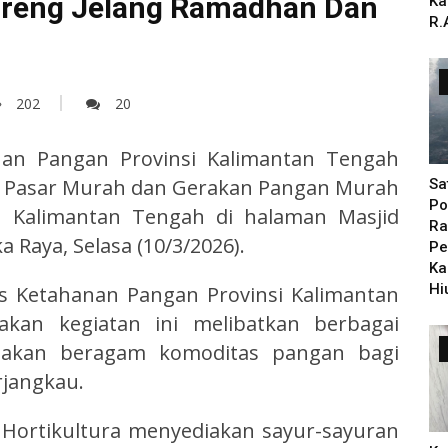
oreng Jelang Ramadhan Dan
Ka
R.
202
20
an Pangan Provinsi Kalimantan Tengah
an Pasar Murah dan Gerakan Pangan Murah
Sa
Po
si Kalimantan Tengah di halaman Masjid
Ra
 Raya, Selasa (10/3/2026).
Pe
Ka
Hi
as Ketahanan Pangan Provinsi Kalimantan
kan kegiatan ini melibatkan berbagai
iakan beragam komoditas pangan bagi
rjangkau.
Hortikultura menyediakan sayur-sayuran