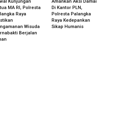
wal Kunjungan
Amankan Aksi Damai
tua MA RI, Polresta
Di Kantor PLN,
langka Raya
Polresta Palangka
stikan
Raya Kedepankan
ngamanan Wisuda
Sikap Humanis
rnabakti Berjalan
man