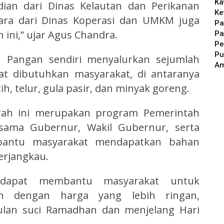
Ka
dian dari Dinas Kelautan dan Perikanan
Ke
ara dari Dinas Koperasi dan UMKM juga
Pa
 ini,” ujar Agus Chandra.
Pa
Pe
Pu
n Pangan sendiri menyalurkan sejumlah
A
t dibutuhkan masyarakat, di antaranya
, telur, gula pasir, dan minyak goreng.
rah ini merupakan program Pemerintah
rsama Gubernur, Wakil Gubernur, serta
antu masyarakat mendapatkan bahan
erjangkau.
 dapat membantu masyarakat untuk
n dengan harga yang lebih ringan,
lan suci Ramadhan dan menjelang Hari